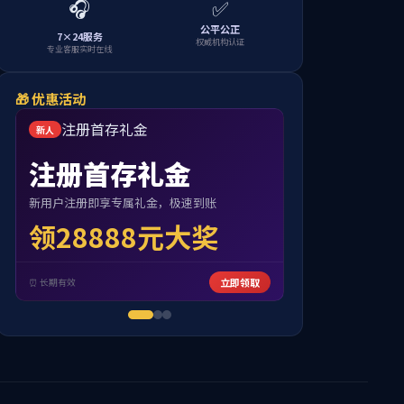
学院首页
>
学科与科研
>
硕士学位授予点
> 正文