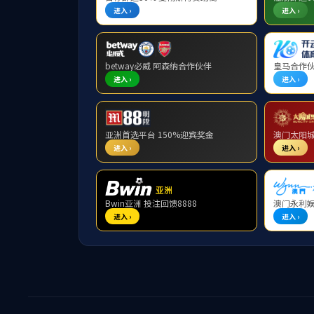
硕士学位授予点