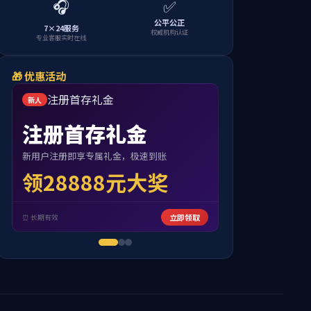
学院首页
>
交流动态
> 正文
得(一）