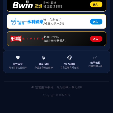
为了深入学习和践行社会主义核心价值观，学习和弘扬雷锋
是雷锋
”
主题实践活动，利用课余时间，深入北航附小进行英美国
本次活动由两个党支部共同承办，面向北航附小一年级学生
实际进行联系，并设置了多种比赛方式，极大的提高了大家的参
活动结束后，
2017
级翻译硕士党支部召开总结大会，各位党
宿鑫：
这次
“
党员情，附小行
”
活动收获颇多，外院翻译硕士
大家都会从中获益匪浅，既发扬了志愿者精神，还能体验到参与
王艺澄：
整个活动都是在非常热烈的氛围中进行的，孩子们
至会在下一次抢答中更加努力。各组你追我赶，活动取得了很好
生提供更生动有趣的课堂。